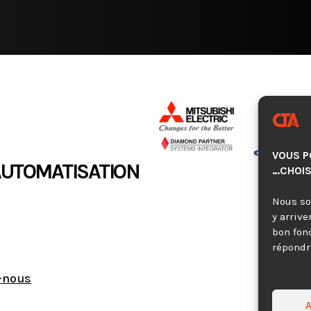
VOUS P
AUTOMATISATION
…CHOIS
Nous so
y arrive
bon fon
répondre
-nous
A