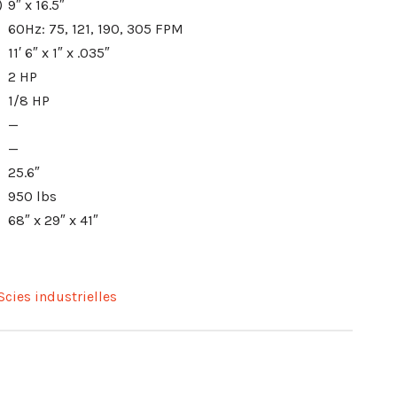
)
9″ x 16.5″
60Hz: 75, 121, 190, 305 FPM
11′ 6″ x 1″ x .035″
2 HP
1/8 HP
—
—
25.6″
950 lbs
68″ x 29″ x 41″
Scies industrielles