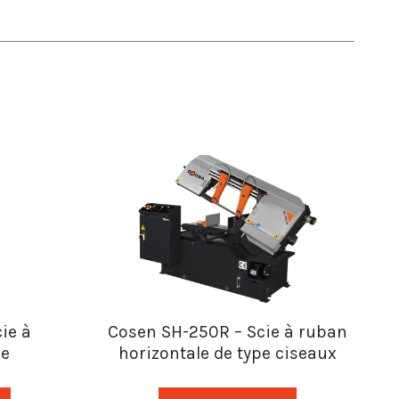
ie à
Cosen SH-250R – Scie à ruban
le
horizontale de type ciseaux