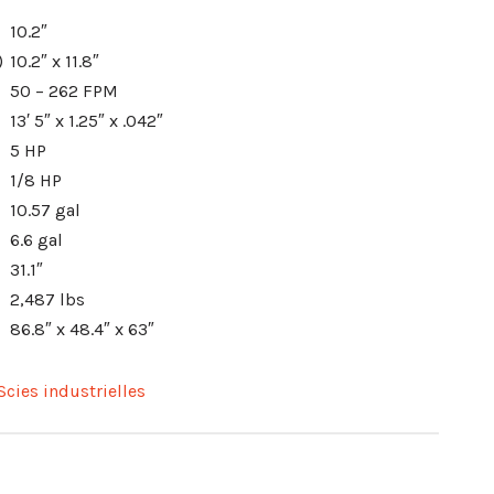
10.2″
)
10.2″ x 11.8″
50 – 262 FPM
13′ 5″ x 1.25″ x .042″
5 HP
1/8 HP
10.57 gal
6.6 gal
31.1″
2,487 lbs
86.8″ x 48.4″ x 63″
Scies industrielles