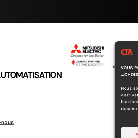
VOUS P
AUTOMATISATION
…CHOIS
Nous so
y arrive
bon fon
répondre
-nous
A