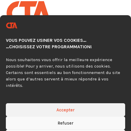
CENTRE TECHNOLOGIQUE EN
AUTOMATISATION CNC
VOUS POUVEZ USINER VOS COOKIES…
920, avenue Simard, Suite 103
…CHOISISSEZ VOTRE PROGRAMMATION!
Chambly (Québec) J3L 4X2
Nous souhaitons vous offrir la meilleure expérience
possible! Pour y arriver, nous utilisons des cookies.
450 279-0315
Certains sont essentiels au bon fonctionnement du site
alors que d’autres servent à mieux répondre à vos
844 297-4479
intérêts.
Contactez-nous
Accepter
Refuser