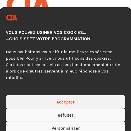
CENTRE TECHNOLOGIQUE EN
AUTOMATISATION CNC
VOUS POUVEZ USINER VOS COOKIES…
920, avenue Simard, Suite 103
…CHOISISSEZ VOTRE PROGRAMMATION!
Chambly (Québec) J3L 4X2
Nous souhaitons vous offrir la meilleure expérience
possible! Pour y arriver, nous utilisons des cookies.
450 279-0315
Certains sont essentiels au bon fonctionnement du site
alors que d’autres servent à mieux répondre à vos
844 297-4479
intérêts.
Contactez-nous
Accepter
Refuser
Tous droits réservés © CTA CNC 2026
Politique de
Personnaliser