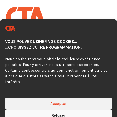
CENTRE TECHNOLOGIQUE EN
AUTOMATISATION CNC
VOUS POUVEZ USINER VOS COOKIES…
920, avenue Simard, Suite 103
…CHOISISSEZ VOTRE PROGRAMMATION!
Chambly (Québec) J3L 4X2
Nous souhaitons vous offrir la meilleure expérience
possible! Pour y arriver, nous utilisons des cookies.
450 279-0315
Certains sont essentiels au bon fonctionnement du site
alors que d’autres servent à mieux répondre à vos
844 297-4479
intérêts.
Contactez-nous
Accepter
Refuser