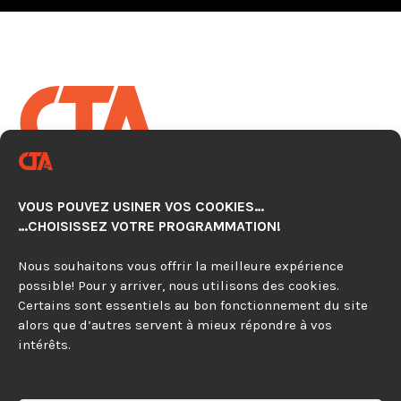
CENTRE TECHNOLOGIQUE EN
AUTOMATISATION CNC
VOUS POUVEZ USINER VOS COOKIES…
920, avenue Simard, Suite 103
…CHOISISSEZ VOTRE PROGRAMMATION!
Chambly (Québec) J3L 4X2
Nous souhaitons vous offrir la meilleure expérience
possible! Pour y arriver, nous utilisons des cookies.
450 279-0315
Certains sont essentiels au bon fonctionnement du site
alors que d’autres servent à mieux répondre à vos
844 297-4479
intérêts.
Contactez-nous