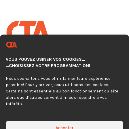
CENTRE TECHNOLOGIQUE EN
AUTOMATISATION CNC
VOUS POUVEZ USINER VOS COOKIES…
920, avenue Simard, Suite 103
…CHOISISSEZ VOTRE PROGRAMMATION!
Chambly (Québec) J3L 4X2
Nous souhaitons vous offrir la meilleure expérience
possible! Pour y arriver, nous utilisons des cookies.
450 279-0315
Certains sont essentiels au bon fonctionnement du site
alors que d’autres servent à mieux répondre à vos
844 297-4479
intérêts.
Contactez-nous
Accepter