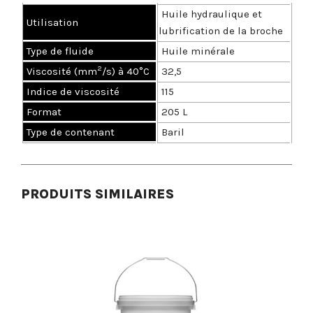
Huile hydraulique et
U
tilisation
lubrification de la broche
Type de fluide
Huile minérale
2
Viscosité (mm
/s) à 40°C
32,5
Indice de viscosité
115
Format
205 L
Type de contenant
Baril
PRODUITS SIMILAIRES