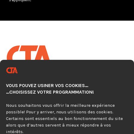
CENTRE TECHNOLOGIQUE EN
AUTOMATISATION CNC
VOUS POUVEZ USINER VOS COOKIES…
920, avenue Simard, Suite 103
…CHOISISSEZ VOTRE PROGRAMMATION!
Chambly (Québec) J3L 4X2
Nous souhaitons vous offrir la meilleure expérience
possible! Pour y arriver, nous utilisons des cookies.
450 279-0315
Certains sont essentiels au bon fonctionnement du site
alors que d’autres servent à mieux répondre à vos
844 297-4479
intérêts.
Contactez-nous