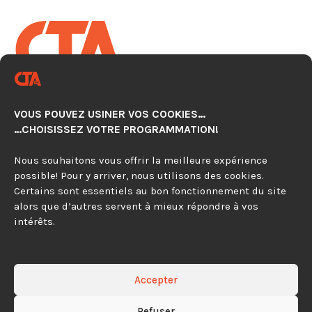
CENTRE TECHNOLOGIQUE EN
AUTOMATISATION CNC
VOUS POUVEZ USINER VOS COOKIES…
920, avenue Simard, Suite 103
…CHOISISSEZ VOTRE PROGRAMMATION!
Chambly (Québec) J3L 4X2
Nous souhaitons vous offrir la meilleure expérience
possible! Pour y arriver, nous utilisons des cookies.
450 279-0315
Certains sont essentiels au bon fonctionnement du site
alors que d’autres servent à mieux répondre à vos
844 297-4479
intérêts.
Contactez-nous
Accepter
Refuser