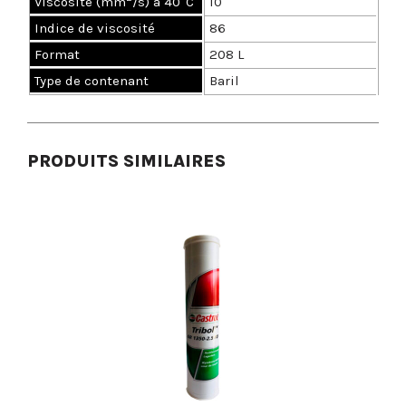
Viscosité (mm
/s) à 40°C
10
Indice de viscosité
86
Format
208 L
Type de contenant
Baril
PRODUITS SIMILAIRES