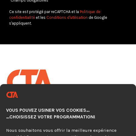
*Champs obligatoires
Ce site est protégé par reCAPTCHA et la
Politique de
confidentialité
et les
Conditions d'utilisation
de Google
s'appliquent.
CENTRE TECHNOLOGIQUE EN
AUTOMATISATION CNC
VOUS POUVEZ USINER VOS COOKIES…
920, avenue Simard, Suite 103
…CHOISISSEZ VOTRE PROGRAMMATION!
Chambly (Québec) J3L 4X2
Nous souhaitons vous offrir la meilleure expérience