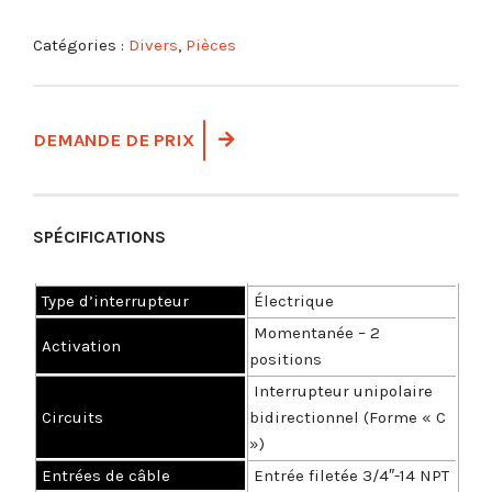
Catégories :
Divers
,
Pièces
DEMANDE DE PRIX
SPÉCIFICATIONS
Type d’interrupteur
Électrique
Momentanée – 2
Activation
positions
Interrupteur unipolaire
Circuits
bidirectionnel (Forme « C
»)
Entrées de câble
Entrée filetée 3/4″-14 NPT