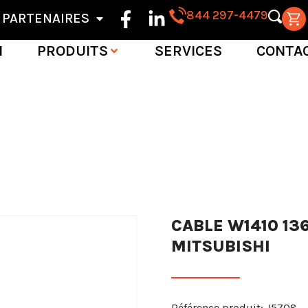
844 297-4479
PARTENAIRES
N
PRODUITS
SERVICES
CONTA
CABLE W1410 136
MITSUBISHI
Référence produit: J5708