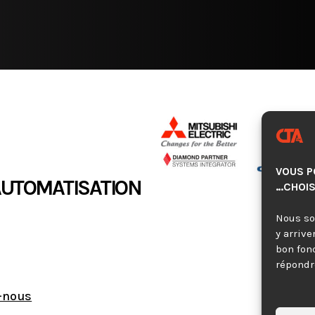
VOUS P
AUTOMATISATION
…CHOIS
Nous so
y arrive
bon fon
répondre
-nous