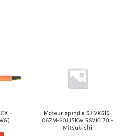
EX –
Moteur spindle SJ-VKS15-
AWG)
06ZM-S01 15KW RSV10170 –
Mitsubishi