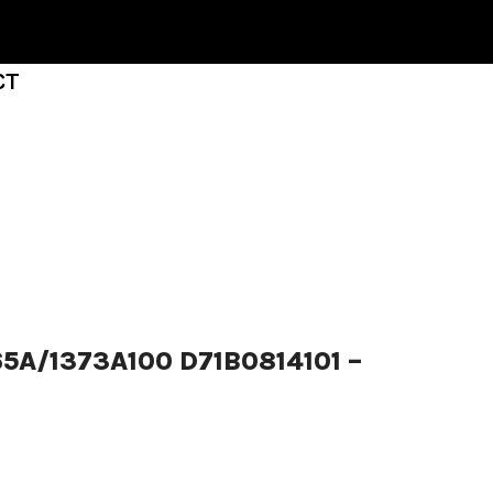
CT
5A/1373A100 D71B0814101 –