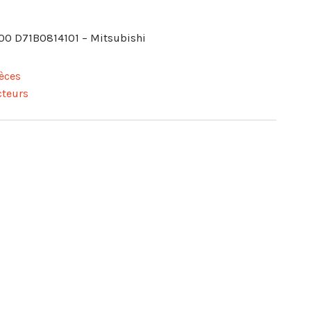
00 D71B0814101 – Mitsubishi
èces
cteurs