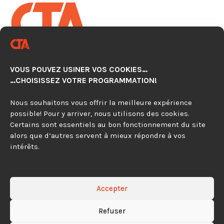
CENTRE TECHNOLOGIQUE EN
AUTOMATISATION CNC
VOUS POUVEZ USINER VOS COOKIES…
920, avenue Simard, Suite 103
…CHOISISSEZ VOTRE PROGRAMMATION!
Chambly (Québec) J3L 4X2
Nous souhaitons vous offrir la meilleure expérience
possible! Pour y arriver, nous utilisons des cookies.
450 279-0315
Certains sont essentiels au bon fonctionnement du site
alors que d’autres servent à mieux répondre à vos
844 297-4479
intérêts.
Contactez-nous
Accepter
Refuser