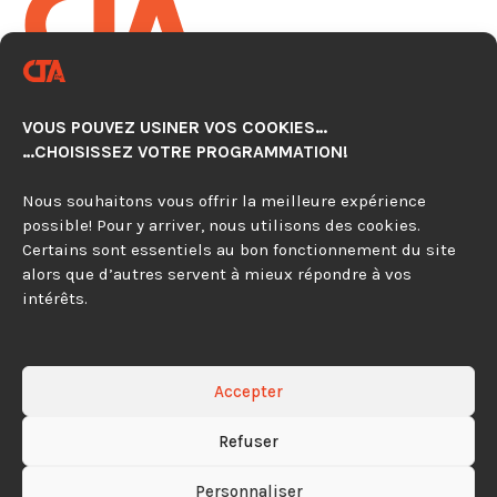
CENTRE TECHNOLOGIQUE EN
AUTOMATISATION CNC
VOUS POUVEZ USINER VOS COOKIES…
920, avenue Simard, Suite 103
…CHOISISSEZ VOTRE PROGRAMMATION!
Chambly (Québec) J3L 4X2
Nous souhaitons vous offrir la meilleure expérience
possible! Pour y arriver, nous utilisons des cookies.
450 279-0315
Certains sont essentiels au bon fonctionnement du site
alors que d’autres servent à mieux répondre à vos
844 297-4479
intérêts.
Contactez-nous
Accepter
Refuser
Tous droits réservés © CTA CNC 2026
Politique de
Personnaliser