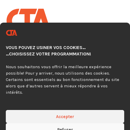
CENTRE TECHNOLOGIQUE EN
AUTOMATISATION CNC
VOUS POUVEZ USINER VOS COOKIES…
920, avenue Simard, Suite 103
…CHOISISSEZ VOTRE PROGRAMMATION!
Chambly (Québec) J3L 4X2
Nous souhaitons vous offrir la meilleure expérience
possible! Pour y arriver, nous utilisons des cookies.
450 279-0315
Certains sont essentiels au bon fonctionnement du site
alors que d’autres servent à mieux répondre à vos
844 297-4479
intérêts.
Contactez-nous
Accepter
Refuser